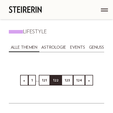
LIFESTYLE
ALLE THEMEN
ASTROLOGIE
EVENTS
GENUSS
GE
«
1
…
121
122
123
124
»