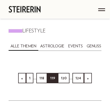
LIFESTYLE
ALLE THEMEN
ASTROLOGIE
EVENTS
GENUSS
GE
«
1
…
118
119
120
…
124
»