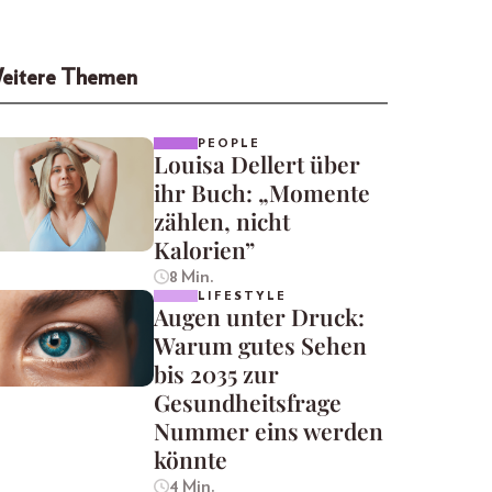
eitere Themen
PEOPLE
Louisa Dellert über
ihr Buch: „Momente
zählen, nicht
Kalorien”
8 Min.
LIFESTYLE
Augen unter Druck:
Warum gutes Sehen
bis 2035 zur
Gesundheitsfrage
Nummer eins werden
könnte
4 Min.