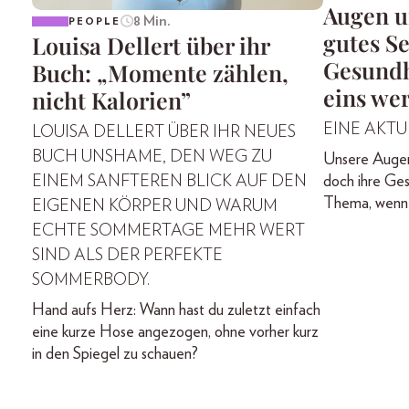
Augen u
8 Min.
PEOPLE
gutes Se
Louisa Dellert über ihr
Gesundh
Buch: „Momente zählen,
eins we
nicht Kalorien”
EINE AKTU
LOUISA DELLERT ÜBER IHR NEUES
BUCH UNSHAME, DEN WEG ZU
Unsere Augen 
doch ihre Ges
EINEM SANFTEREN BLICK AUF DEN
Thema, wenn 
EIGENEN KÖRPER UND WARUM
ECHTE SOMMERTAGE MEHR WERT
SIND ALS DER PERFEKTE
SOMMERBODY.
Hand aufs Herz: Wann hast du zuletzt einfach
eine kurze Hose angezogen, ohne vorher kurz
in den Spiegel zu schauen?