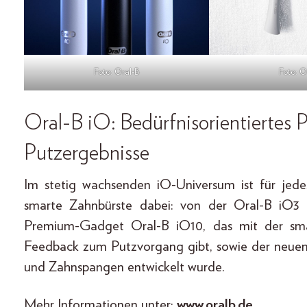
Foto: Oral-B
Foto: O
Oral-B iO: Bedürfnisorientiertes 
Putzergebnisse
Im stetig wachsenden iO-Universum ist für jede
smarte Zahnbürste dabei: von der Oral-B iO3 m
Premium-Gadget Oral-B iO10, das mit der smar
Feedback zum Putzvorgang gibt, sowie der neuen 
und Zahnspangen entwickelt wurde.
Mehr Informationen unter:
www.oralb.de