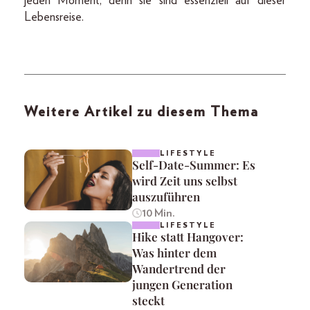
jeden Moment, denn sie sind essenziell auf dieser
Lebensreise.
Weitere Artikel zu diesem Thema
LIFESTYLE
Self-Date-Summer: Es
wird Zeit uns selbst
auszuführen
10 Min.
LIFESTYLE
Hike statt Hangover:
Was hinter dem
Wandertrend der
jungen Generation
steckt