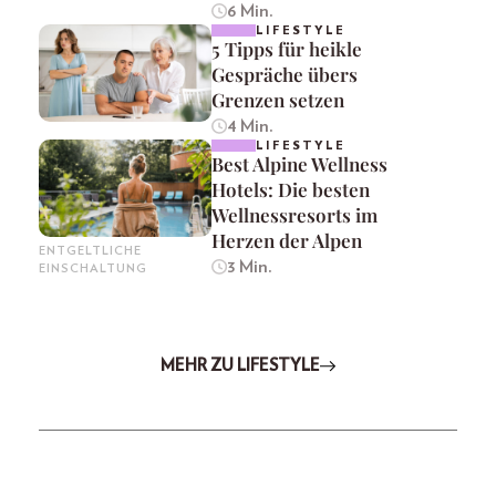
6 Min.
LIFESTYLE
5 Tipps für heikle
Gespräche übers
Grenzen setzen
4 Min.
LIFESTYLE
Best Alpine Wellness
Hotels: Die besten
Wellnessresorts im
Herzen der Alpen
ENTGELTLICHE
3 Min.
EINSCHALTUNG
MEHR ZU LIFESTYLE