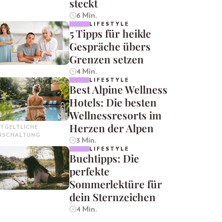
steckt
6 Min.
LIFESTYLE
5 Tipps für heikle
Gespräche übers
Grenzen setzen
4 Min.
LIFESTYLE
Best Alpine Wellness
Hotels: Die besten
Wellnessresorts im
Herzen der Alpen
TGELTLICHE
INSCHALTUNG
3 Min.
LIFESTYLE
Buchtipps: Die
perfekte
Sommerlektüre für
dein Sternzeichen
4 Min.