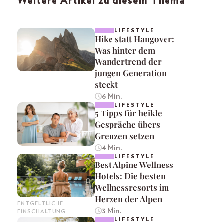
Weitere Artikel zu diesem Thema
LIFESTYLE
Hike statt Hangover:
Was hinter dem
Wandertrend der
jungen Generation
steckt
6 Min.
LIFESTYLE
5 Tipps für heikle
Gespräche übers
Grenzen setzen
4 Min.
LIFESTYLE
Best Alpine Wellness
Hotels: Die besten
Wellnessresorts im
Herzen der Alpen
ENTGELTLICHE
3 Min.
EINSCHALTUNG
LIFESTYLE