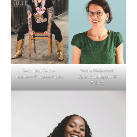
Sarah Held, Fashion-
Verena Weißenböck,
Forscherin © Joanna Pianka
Opferschutz-Expertin ©
TAMAR