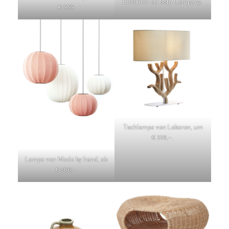
Erhältlich bei Sofa Company.
€ 9,99.
Tischlampe von Loberon, um
€ 228,–.
Lampe von Made by hand, ab
€ 380,–.