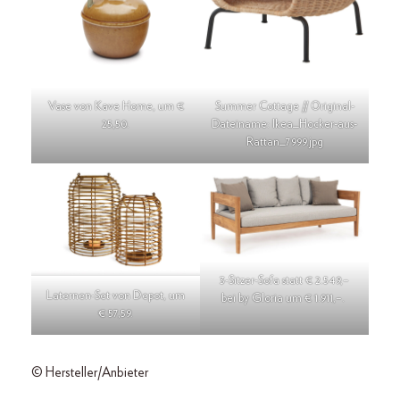
Vase von Kave Home, um €
Summer Cottage // Original-
25,50.
Dateiname: Ikea_Hocker-aus-
Rattan_7999.jpg
3-Sitzer-Sofa statt € 2.549,–
Laternen-Set von Depot, um
bei by Gloria um € 1.911,–.
€ 57,59.
© Hersteller/Anbieter