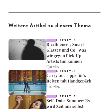
Weitere Artikel zu diesem Thema
LIFESTYLE
Rizzfluencer, Smart
Glasses und Co.: Was
wir gegen Pick-Up-
Artists tun können
8 Min.
LIFESTYLE
Carry on: Tipps für’s
Reisen mit Handgepäck
3 Min.
LIFESTYLE
Self-Date-Summer: Es
wird Zeit uns selbst