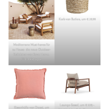
Korb von Butlers, um € 29,99.
Mediterrane Must-haves für
zu Hause: die neue Outdoor-
Kollektion von Kave Home.
© Pol Rebaque
Lounge-Sessel, um € 529,–.
Kissenhülle von Depot, um