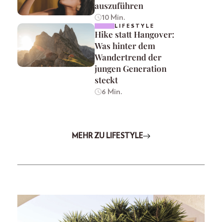
auszuführen
10 Min.
LIFESTYLE
Hike statt Hangover:
Was hinter dem
Wandertrend der
jungen Generation
steckt
6 Min.
MEHR ZU LIFESTYLE