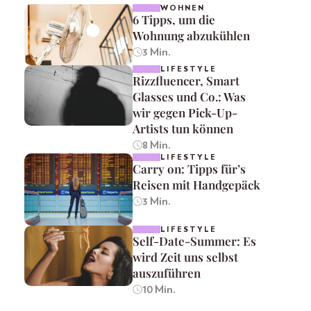
WOHNEN
6 Tipps, um die
Wohnung abzukühlen
3 Min.
LIFESTYLE
Rizzfluencer, Smart
Glasses und Co.: Was
wir gegen Pick-Up-
Artists tun können
8 Min.
LIFESTYLE
Carry on: Tipps für’s
Reisen mit Handgepäck
3 Min.
LIFESTYLE
Self-Date-Summer: Es
wird Zeit uns selbst
auszuführen
10 Min.