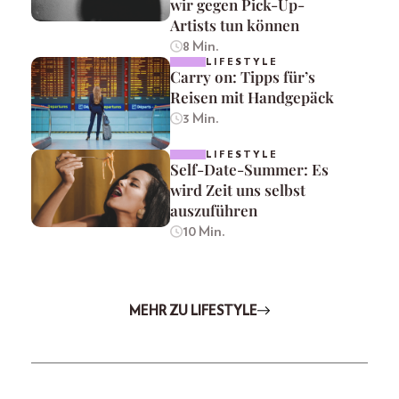
wir gegen Pick-Up-
Artists tun können
8 Min.
LIFESTYLE
Carry on: Tipps für’s
Reisen mit Handgepäck
3 Min.
LIFESTYLE
Self-Date-Summer: Es
wird Zeit uns selbst
auszuführen
10 Min.
MEHR ZU LIFESTYLE