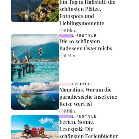
Ein Tag in Hallstatt: die
schönsten Plätze,
Fotospots und
Lieblingsmomente
3 Min.
LIFESTYLE
Die 10 schönsten
Badeseen Österreichs
6 Min.
FREIZEIT
Mauritius: Warum die
paradiesische Insel eine
Reise wert ist
8 Min.
LIFESTYLE
Ferien, Sonne,
Lesespaß: Die
schönsten Ferienbücher