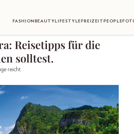
FASHION
BEAUTY
LIFESTYLE
FREIZEIT
PEOPLE
FOT
: Reisetipps für die
n solltest.
ge reicht