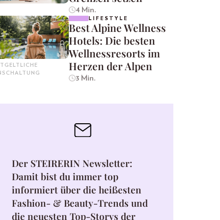
4 Min.
LIFESTYLE
Best Alpine Wellness
Hotels: Die besten
Wellnessresorts im
Herzen der Alpen
TGELTLICHE
INSCHALTUNG
3 Min.
Der STEIRERIN Newsletter:
Damit bist du immer top
informiert über die heißesten
Fashion- & Beauty-Trends und
die neuesten Top-Storys der