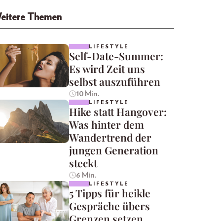
eitere Themen
LIFESTYLE
Self-Date-Summer:
Es wird Zeit uns
selbst auszuführen
10 Min.
LIFESTYLE
Hike statt Hangover:
Was hinter dem
Wandertrend der
jungen Generation
steckt
6 Min.
LIFESTYLE
5 Tipps für heikle
Gespräche übers
Grenzen setzen