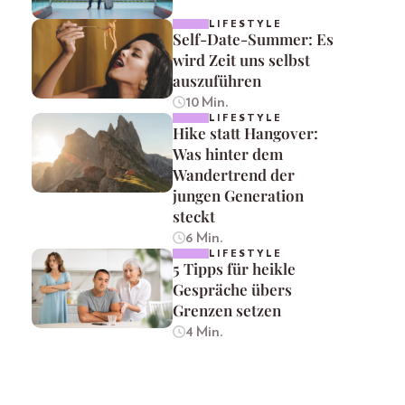
LIFESTYLE
Self-Date-Summer: Es
wird Zeit uns selbst
auszuführen
10 Min.
LIFESTYLE
Hike statt Hangover:
Was hinter dem
Wandertrend der
jungen Generation
steckt
6 Min.
LIFESTYLE
5 Tipps für heikle
Gespräche übers
Grenzen setzen
4 Min.