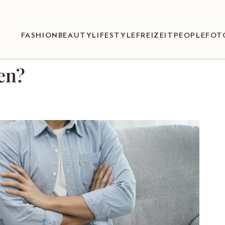
FASHION
BEAUTY
LIFESTYLE
FREIZEIT
PEOPLE
FOT
ten?