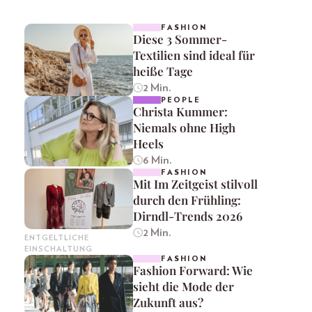
FASHION
Diese 3 Sommer-
Textilien sind ideal für
heiße Tage
2 Min.
PEOPLE
Christa Kummer:
Niemals ohne High
Heels
6 Min.
FASHION
Mit Im Zeitgeist stilvoll
durch den Frühling:
Dirndl-Trends 2026
2 Min.
ENTGELTLICHE
EINSCHALTUNG
FASHION
Fashion Forward: Wie
sieht die Mode der
Zukunft aus?