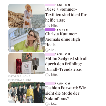
FASHION
Diese 3 Sommer-
Textilien sind ideal für
heiße Tage
2 Min.
PEOPLE
Christa Kummer:
Niemals ohne High
Heels
6 Min.
FASHION
Mit Im Zeitgeist stilvoll
durch den Frühling:
Dirndl-Trends 2026
2 Min.
ENTGELTLICHE
EINSCHALTUNG
FASHION
Fashion Forward: Wie
sieht die Mode der
Zukunft aus?
8 Min.