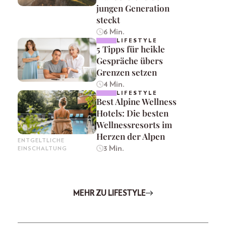
jungen Generation
steckt
6 Min.
LIFESTYLE
5 Tipps für heikle
Gespräche übers
Grenzen setzen
4 Min.
LIFESTYLE
Best Alpine Wellness
Hotels: Die besten
Wellnessresorts im
Herzen der Alpen
ENTGELTLICHE
3 Min.
EINSCHALTUNG
MEHR ZU LIFESTYLE