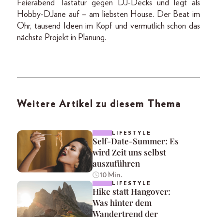
Feierabend Tastatur gegen DJ-Decks und legt als
Hobby-DJane auf – am liebsten House. Der Beat im
Ohr, tausend Ideen im Kopf und vermutlich schon das
nächste Projekt in Planung.
Weitere Artikel zu diesem Thema
LIFESTYLE
Self-Date-Summer: Es
wird Zeit uns selbst
auszuführen
10 Min.
LIFESTYLE
Hike statt Hangover:
Was hinter dem
Wandertrend der