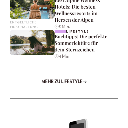
Hotels: Die besten
Wellnessresorts im
Herzen der Alpen
ENTGELTLICHE
3 Min.
EINSCHALTUNG
LIFESTYLE
Buchtipps: Die perfekte
Sommerlektüre für
dein Sternzeichen
4 Min.
MEHR ZU LIFESTYLE