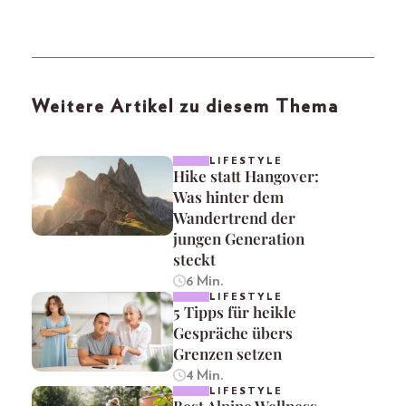
Weitere Artikel zu diesem Thema
LIFESTYLE
Hike statt Hangover:
Was hinter dem
Wandertrend der
jungen Generation
steckt
6 Min.
LIFESTYLE
5 Tipps für heikle
Gespräche übers
Grenzen setzen
4 Min.
LIFESTYLE
Best Alpine Wellness