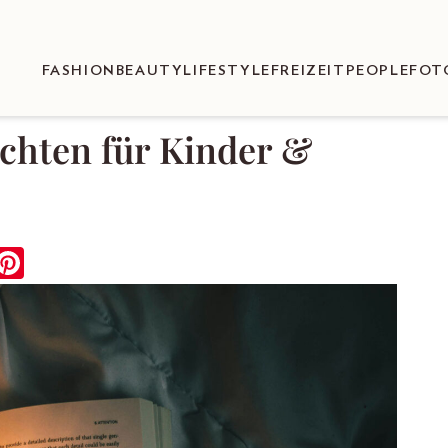
FASHION
BEAUTY
LIFESTYLE
FREIZEIT
PEOPLE
FOT
ichten für Kinder &