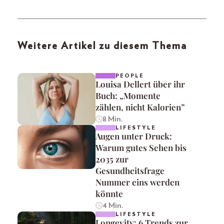
Weitere Artikel zu diesem Thema
PEOPLE
Louisa Dellert über ihr
Buch: „Momente
zählen, nicht Kalorien”
8 Min.
LIFESTYLE
Augen unter Druck:
Warum gutes Sehen bis
2035 zur
Gesundheitsfrage
Nummer eins werden
könnte
4 Min.
LIFESTYLE
Longevity: 6 Trends zur