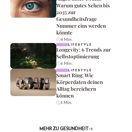
Warum gutes Sehen bis
2035 zur
Gesundheitsfrage
Nummer eins werden
könnte
4 Min.
LIFESTYLE
Longevity: 6 Trends zur
Selbstoptimierung
6 Min.
LIFESTYLE
Smart Ring: Wie
Körperdaten deinen
Alltag bereichern
können
3 Min.
MEHR ZU GESUNDHEIT