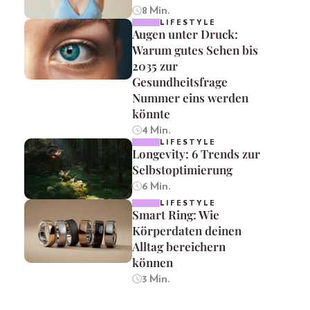
8 Min.
LIFESTYLE
Augen unter Druck:
Warum gutes Sehen bis
2035 zur
Gesundheitsfrage
Nummer eins werden
könnte
4 Min.
LIFESTYLE
Longevity: 6 Trends zur
Selbstoptimierung
6 Min.
LIFESTYLE
Smart Ring: Wie
Körperdaten deinen
Alltag bereichern
können
3 Min.