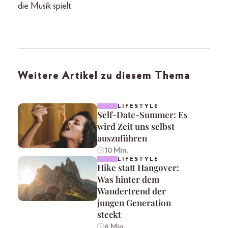
die Musik spielt.
Weitere Artikel zu diesem Thema
LIFESTYLE
Self-Date-Summer: Es
wird Zeit uns selbst
auszuführen
10 Min.
LIFESTYLE
Hike statt Hangover:
Was hinter dem
Wandertrend der
jungen Generation
steckt
6 Min.