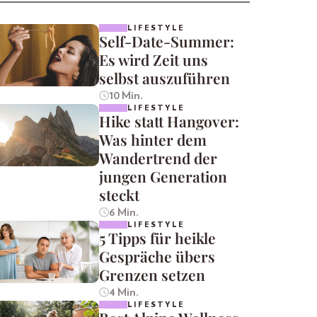
LIFESTYLE
Self-Date-Summer:
Es wird Zeit uns
selbst auszuführen
10 Min.
LIFESTYLE
Hike statt Hangover:
Was hinter dem
Wandertrend der
jungen Generation
steckt
6 Min.
LIFESTYLE
5 Tipps für heikle
Gespräche übers
Grenzen setzen
4 Min.
LIFESTYLE