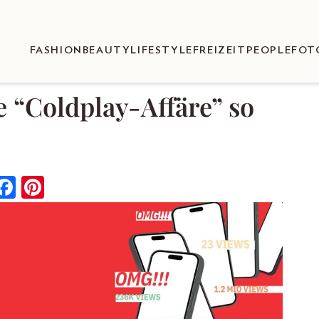
FASHION
BEAUTY
LIFESTYLE
FREIZEIT
PEOPLE
FOT
 “Coldplay-Affäre” so