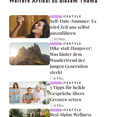
Weitere Artikel zu diesem Thema
LIFESTYLE
Self-Date-Summer: Es
wird Zeit uns selbst
auszuführen
10 Min.
LIFESTYLE
Hike statt Hangover:
Was hinter dem
Wandertrend der
jungen Generation
steckt
6 Min.
LIFESTYLE
5 Tipps für heikle
Gespräche übers
Grenzen setzen
4 Min.
LIFESTYLE
Best Alpine Wellness