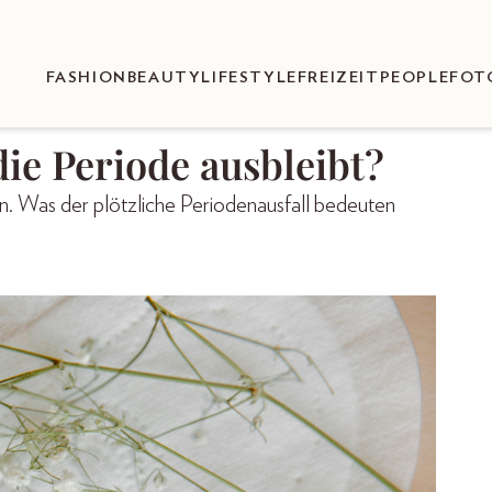
FASHION
BEAUTY
LIFESTYLE
FREIZEIT
PEOPLE
FOT
die Periode ausbleibt?
en. Was der plötzliche Periodenausfall bedeuten