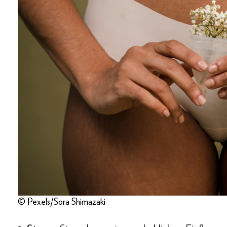
© Pexels/Sora Shimazaki