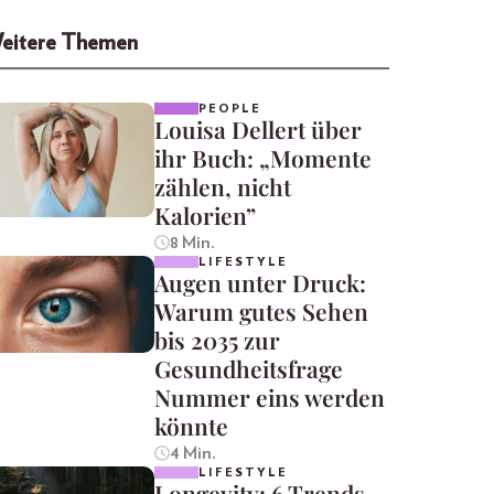
eitere Themen
PEOPLE
Louisa Dellert über
ihr Buch: „Momente
zählen, nicht
Kalorien”
8 Min.
LIFESTYLE
Augen unter Druck:
Warum gutes Sehen
bis 2035 zur
Gesundheitsfrage
Nummer eins werden
könnte
4 Min.
LIFESTYLE
Longevity: 6 Trends