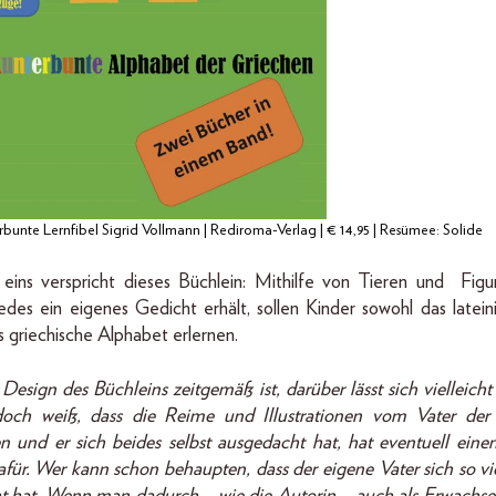
rbunte Lernfibel Sigrid Vollmann | Rediroma-Verlag | € 14,95 | Resümee: Solide
 eins verspricht dieses Büchlein: Mithilfe von Tieren und Figu
edes ein eigenes Gedicht erhält, sollen Kinder sowohl das lateini
s griechische Alphabet erlernen.
esign des Büchleins zeitgemäß ist, darüber lässt sich vielleicht 
och weiß, dass die Reime und Illustrationen vom Vater der
 und er sich beides selbst ausgedacht hat, hat eventuell eine
afür. Wer kann schon behaupten, dass der eigene Vater sich so v
 hat. Wenn man dadurch – wie die Autorin – auch als Erwachs