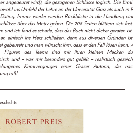
ges angedeutet wird), die gezogenen Schlüsse logisch. Die Ermi
sowohl ins Umfeld der Lehre an der Universität Graz als auch in 
Dating. Immer wieder werden Rückblicke in die Handlung eing
schlüsse über das Motiv geben. Die 208 Seiten blättern sich fast
um und ich fand es schade, dass das Buch nicht dicker geraten ist
n einfach ins Herz schließen, denn aus diversen Gründen is
al gebeutelt und man wünscht ihm, dass er den Fall lösen kann. 
n Figuren des Teams sind mit ihren kleinen Macken du
isch und – was mir besonders gut gefällt – realistisch gezeich
elungenes Krimivergnügen einer Grazer Autorin, das nac
ung ruft!
_______________________________________________
eschichte