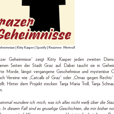
heimnisse | Kitty Kasper | Spotify | Resümee: Wertvoll
azer Geheimnisse“ zeigt Kitty Kasper jeden zweiten Diens
genen Seiten der Stadt Graz auf. Dabei taucht sie in Gehei
rte Morde, längst vergangene Geschehnisse und mysteriöse O
ch Vereine wie „Catcalls of Graz“ oder „Omas gegen Rechts
ellt. Hinter dem Projekt stecken Tanja Maria Troll, Tanja Schna
n.
einmal wundere ich mich, was ich alles nicht weiß über die Stadt
e. In diesem Fall sind es gruselige Geschichten, die mir bisher no