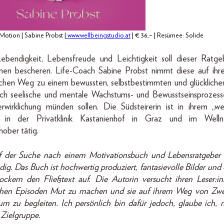
 Motion | Sabine Probst |
www.wellbeingstudio.at
| € 36,– | Resümee: Solide
bendigkeit, Lebensfreude und Leichtigkeit soll dieser Ratg
nnen bescheren. Life-Coach Sabine Probst nimmt diese auf ih
ichen Weg zu einem bewussten, selbstbestimmten und glücklich
rch seelische und mentale Wachstums- und Bewusstseinsprozesse
erwirklichung münden sollen. Die Südsteirerin ist in ihrem „we
“, in der Privatklinik Kastanienhof in Graz und im Wellne
ober tätig.
 der Suche nach einem Motivationsbuch und Lebensratgeber i
dig. Das Buch ist hochwertig produziert, fantasievolle Bilder und
lockern den Fließtext auf. Die Autorin versucht ihren Leser:i
chen Episoden Mut zu machen und sie auf ihrem Weg von Zwe
m zu begleiten. Ich persönlich bin dafür jedoch, glaube ich, n
 Zielgruppe.