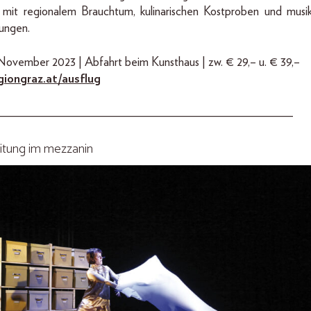
mit regionalem Brauchtum, kulinarischen Kostproben und musik
ungen.
November 2023 | Abfahrt beim Kunsthaus | zw. € 29,– u. € 39,–
giongraz.at/ausflug
_______________________________________________
eitung im mezzanin