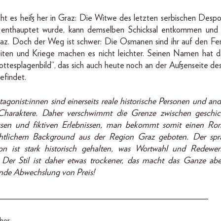
ht es heiß her in Graz: Die Witwe des letzten serbischen Despo
enthauptet wurde, kann demselben Schicksal entkommen und 
az. Doch der Weg ist schwer: Die Osmanen sind ihr auf den Fe
iten und Kriege machen es nicht leichter. Seinen Namen hat 
ttesplagenbild“, das sich auch heute noch an der Außenseite de
findet.
tagonist:innen sind einerseits reale historische Personen und ande
 Charaktere. Daher verschwimmt die Grenze zwischen geschic
issen und fiktiven Erlebnissen, man bekommt somit einen Ro
chtlichem Background aus der Region Graz geboten. Der spra
on ist stark historisch gehalten, was Wortwahl und Redewe
t. Der Stil ist daher etwas trockener, das macht das Ganze aber
de Abwechslung von Preis!
_______________________________________________
her