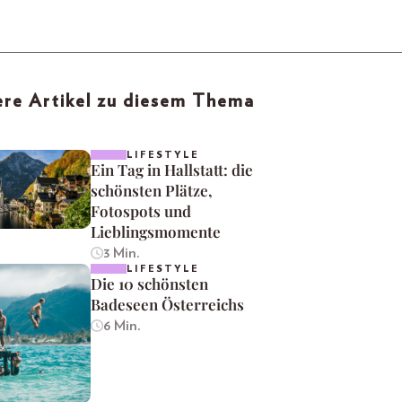
re Artikel zu diesem Thema
LIFESTYLE
Ein Tag in Hallstatt: die
schönsten Plätze,
Fotospots und
Lieblingsmomente
3 Min.
LIFESTYLE
Die 10 schönsten
Badeseen Österreichs
6 Min.