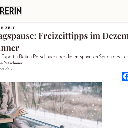
REIZEIT
tagspause: Freizeittipps im Deze
änner
-Expertin Betina Petschauer über die entspannten Seiten des Le
na Petschauer
er 2023