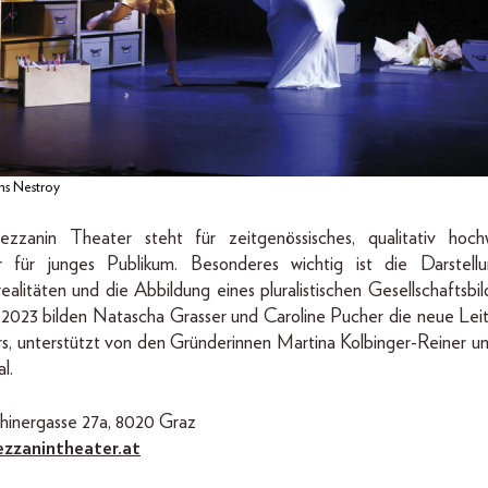
s Nestroy
zanin Theater steht für zeitgenössisches, qualitativ hoch
 für junges Publikum. Besonderes wichtig ist die Darstellu
alitäten und die Abbildung eines pluralistischen Gesellschaftsbil
2023 bilden Natascha Grasser und Caroline Pucher die neue Lei
s, unterstützt von den Gründerinnen Martina Kolbinger-Reiner u
l.
thinergasse 27a, 8020 Graz
zzanintheater.at