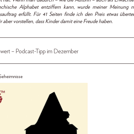
iechische Alphabet entziffern kann, wurde meiner Meinung n
sauftrag erfüllt. Für 41 Seiten finde ich den Preis etwas überteu
r aber vorstellen, dass Kinder damit eine Freude haben.
_________________________________________________
wert – Podcast-Tipp im Dezember
_________________________________________________
Geheimnisse