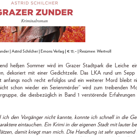
nder | Astrid Schilcher | Emons Verlag | € 13,– | Resümee: Wertvoll
tend heißen Sommer wird im Grazer Stadtpark die Leiche ein
en, dekoriert mit einer Gedichtzeile. Das LKA rund um Sepp
lt anfangs noch recht erfolglos und ein weiterer Mord bleibt ni
nicht schon wieder ein Serienmörder“ wird zum treibenden M
ergruppe, die diesbezüglich in Band 1 verstörende Erfahrunge
ich den Vorgänger nicht kannte, konnte ich schnell in die Ge
raktere eintauchen. Ein Krimi in der eigenen Stadt mit lauter b
ätzen, damit kriegt man mich. Die Handlung ist sehr spannend