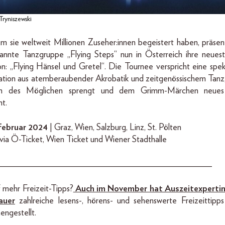
ryniszewski
 sie weltweit Millionen Zuseher:innen begeistert haben, präsent
annte Tanzgruppe „Flying Steps“ nun in Österreich ihre neues
on: „Flying Hänsel und Gretel“. Die Tournee verspricht eine spek
tion aus atemberaubender Akrobatik und zeitgenössischem Tanz, 
n des Möglichen sprengt und dem Grimm-Märchen neue
ht.
 Februar 2024
| Graz, Wien, Salzburg, Linz, St. Pölten
 via Ö-Ticket, Wien Ticket und Wiener Stadthalle
_______________________________________________
f mehr Freizeit-Tipps?
Auch im November hat Auszeitexpertin
auer
zahlreiche lesens-, hörens- und sehenswerte Freizeittipps
ngestellt.