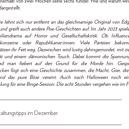
nnerhalb von zwei Wochen seine sechs Kinder. Wie und warum wird
argestellt.
ie lehnt sich nur entfernt an das gleichnamige Original von Edg
und greift auch andere Poe-Geschichten auf. Im Jahr 2023 spielen
liendrama auf Horror und Gesellschaftskritik. Ob Influence
konzerne oder Republikaner:innen: Viele Parteien beko
tzen ihr Fett weg. Dazwischen wird lustig dahingemordet, mit zi
ität und einem dämonischen Touch. Dabei kommt die Spannung
nd man fiebert auf den Grund für die Morde hin. Gespi
cken fügt sich eine Geschichte zusammen, die Macht, Gier, di
und das pure Böse vereint. Auch nach Halloween noch ein
ung für eine Binge-Session: Die acht Stunden vergehen wie im F
_______________________________________________
taltungstipps im Dezember
_______________________________________________