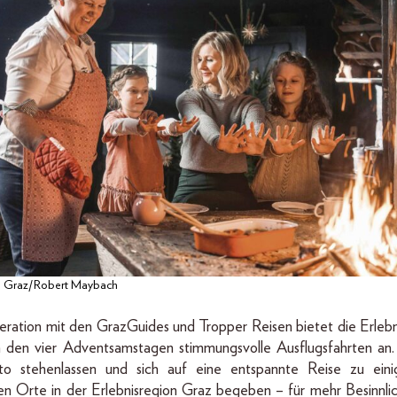
 Graz/Robert Maybach
eration mit den GrazGuides und Tropper Reisen bietet die Erlebn
 den vier Adventsamstagen stimmungsvolle Ausflugsfahrten an.
to stehenlassen und sich auf eine entspannte Reise zu eini
en Orte in der Erlebnisregion Graz begeben – für mehr Besinnlic