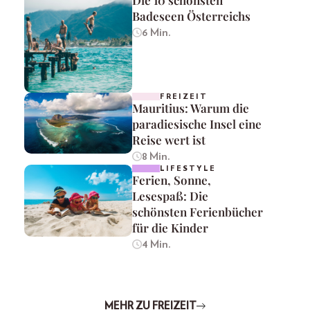
Badeseen Österreichs
6 Min.
FREIZEIT
Mauritius: Warum die
paradiesische Insel eine
Reise wert ist
8 Min.
LIFESTYLE
Ferien, Sonne,
Lesespaß: Die
schönsten Ferienbücher
für die Kinder
4 Min.
MEHR ZU FREIZEIT