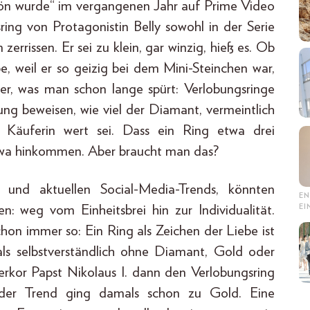
schön wurde“ im vergangenen Jahr auf Prime Video
ring von Protagonistin Belly sowohl in der Serie
errissen. Er sei zu klein, gar winzig, hieß es. Ob
ebe, weil er so geizig bei dem Mini-Steinchen war,
eder, was man schon lange spürt: Verlobungsringe
ng beweisen, wie viel der Diamant, vermeintlich
Käuferin wert sei. Dass ein Ring etwa drei
etwa hinkommen. Aber braucht man das?
und aktuellen Social-Media-Trends, könnten
EN
E
n: weg vom Einheitsbrei hin zur Individualität.
on immer so: Ein Ring als Zeichen der Liebe ist
s selbstverständlich ohne Diamant, Gold oder
 erkor Papst Nikolaus I. dann den Verlobungsring
, der Trend ging damals schon zu Gold. Eine