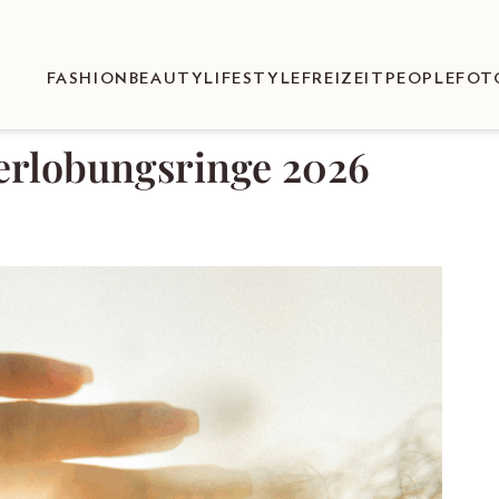
FASHION
BEAUTY
LIFESTYLE
FREIZEIT
PEOPLE
FOT
Verlobungsringe 2026