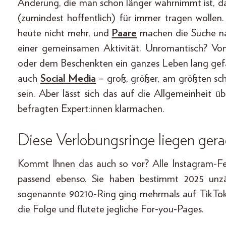
Änderung, die man schon länger wahrnimmt ist, d
(zumindest hoffentlich) für immer tragen wollen
heute nicht mehr, und
Paare
machen die Suche na
einer gemeinsamen Aktivität. Unromantisch? Von 
oder dem Beschenkten ein ganzes Leben lang gefall
auch
Social Media
– groß, größer, am größten sch
sein. Aber lässt sich das auf die Allgemeinheit ü
befragten Expert:innen klarmachen.
Diese Verlobungsringe liegen ger
Kommt Ihnen das auch so vor? Alle Instagram-Fee
passend ebenso. Sie haben bestimmt 2025 unzä
sogenannte 90210-Ring ging mehrmals auf TikTok 
die Folge und flutete jegliche For-you-Pages.