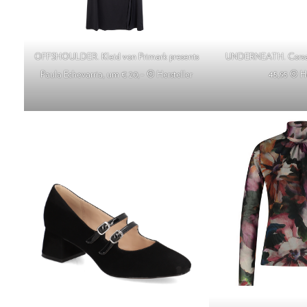
OFFSHOULDER. Kleid von Primark presents
UNDERNEATH. Corsag
Paula Echevarria, um € 20,– © Hersteller
45,95 © He