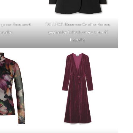
e von Zara, um €
TAILLIERT. Blazer von Caroline Herrera,
rsteller
gesehen bei farfetch um € 2.644,– ©
Hersteller