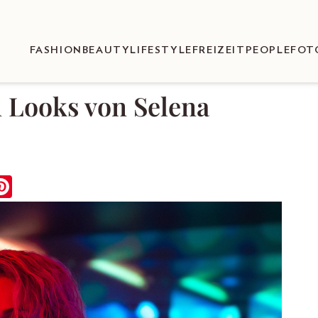
FASHION
BEAUTY
LIFESTYLE
FREIZEIT
PEOPLE
FOT
n Looks von Selena