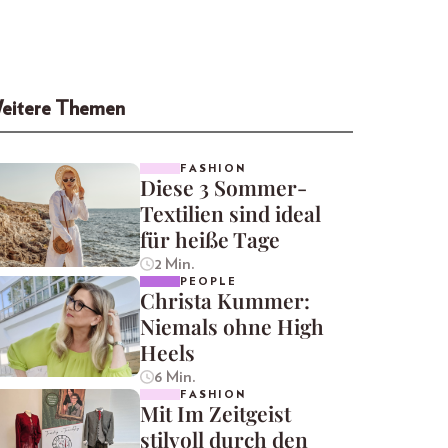
eitere Themen
FASHION
Diese 3 Sommer-
Textilien sind ideal
für heiße Tage
2 Min.
PEOPLE
Christa Kummer:
Niemals ohne High
Heels
6 Min.
FASHION
Mit Im Zeitgeist
stilvoll durch den