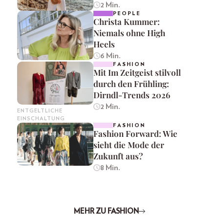
2 Min.
PEOPLE
Christa Kummer:
Niemals ohne High
Heels
6 Min.
FASHION
Mit Im Zeitgeist stilvoll
durch den Frühling:
Dirndl-Trends 2026
2 Min.
ENTGELTLICHE
EINSCHALTUNG
FASHION
Fashion Forward: Wie
sieht die Mode der
Zukunft aus?
8 Min.
MEHR ZU FASHION