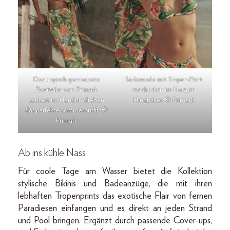
Der tropisch gemusterte
Bademode mit Tropen-Print
Zweiteiler von Primark
macht dich im Nu zum
zaubert im Handumdrehen
Hingucker. © Primark
das perfekte Sommeroutfit. ©
Primark
Ab ins kühle Nass
Für coole Tage am Wasser bietet die Kollektion
stylische Bikinis und Badeanzüge, die mit ihren
lebhaften Tropenprints das exotische Flair von fernen
Paradiesen einfangen und es direkt an jeden Strand
und Pool bringen. Ergänzt durch passende Cover-ups,