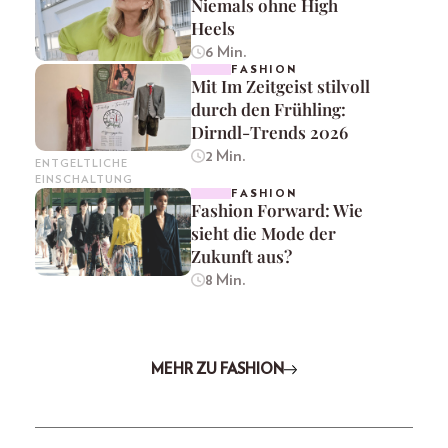
Niemals ohne High
Heels
6 Min.
FASHION
Mit Im Zeitgeist stilvoll
durch den Frühling:
Dirndl-Trends 2026
2 Min.
ENTGELTLICHE
EINSCHALTUNG
FASHION
Fashion Forward: Wie
sieht die Mode der
Zukunft aus?
8 Min.
MEHR ZU FASHION