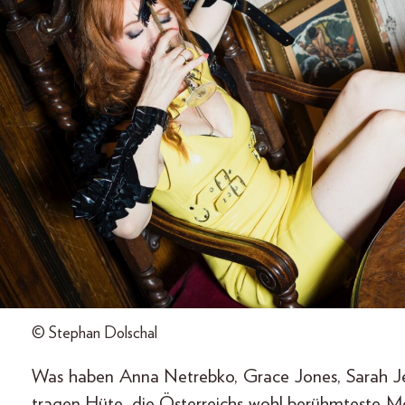
© Stephan Dolschal
Was haben Anna Netrebko, Grace Jones, Sarah Jes
tragen Hüte, die Österreichs wohl berühmteste Mod