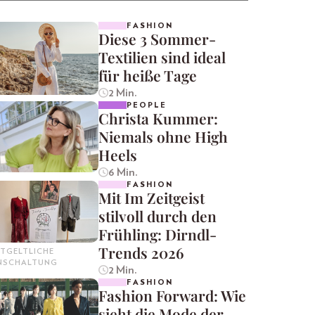
FASHION
Diese 3 Sommer-
Textilien sind ideal
für heiße Tage
2 Min.
PEOPLE
Christa Kummer:
Niemals ohne High
Heels
6 Min.
FASHION
Mit Im Zeitgeist
stilvoll durch den
Frühling: Dirndl-
Trends 2026
TGELTLICHE
INSCHALTUNG
2 Min.
FASHION
Fashion Forward: Wie
sieht die Mode der