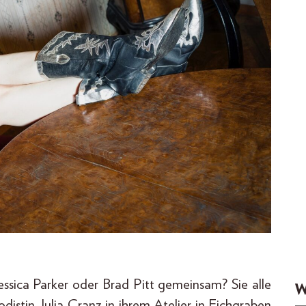
sica Parker oder Brad Pitt gemeinsam? Sie alle
W
istin Julia Cranz in ihrem Atelier in Eichgraben