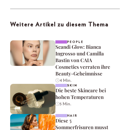
Weitere Artikel zu diesem Thema
PEOPLE
Scandi Glow: Bianca
Ingrosso und Camilla
Bastin von CAIA
Cosmetics verraten ihre
Beauty-Geheimnisse
4 Min.
SKIN
Die beste Skincare bei
hohen Temperaturen
5 Min.
HAIR
Diese 5
Sommerfrisuren musst