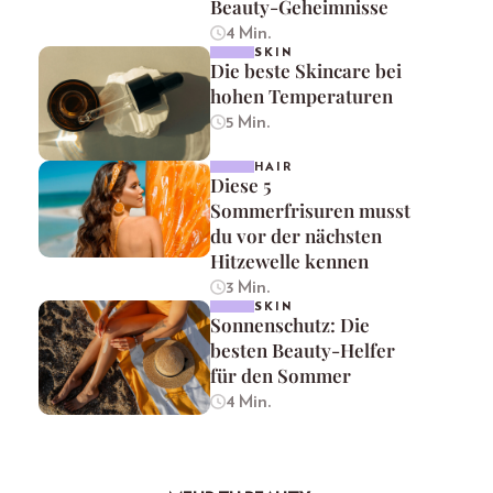
Beauty-Geheimnisse
4 Min.
SKIN
Die beste Skincare bei
hohen Temperaturen
5 Min.
HAIR
Diese 5
Sommerfrisuren musst
du vor der nächsten
Hitzewelle kennen
3 Min.
SKIN
Sonnenschutz: Die
besten Beauty-Helfer
für den Sommer
4 Min.