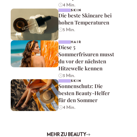
4 Min.
SKIN
Die beste Skincare bei
hohen Temperaturen
5 Min.
HAIR
Diese 5
Sommerfrisuren musst
du vor der nächsten
Hitzewelle kennen
3 Min.
SKIN
Sonnenschutz: Die
besten Beauty-Helfer
für den Sommer
4 Min.
MEHR ZU BEAUTY