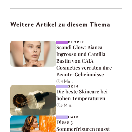
Weitere Artikel zu diesem Thema
PEOPLE
Scandi Glow: Bianca
Ingrosso und Camilla
Bastin von CAIA
Cosmetics verraten ihre
Beauty-Geheimnisse
4 Min.
SKIN
Die beste Skincare bei
hohen Temperaturen
5 Min.
HAIR
Diese 5
Sommerfrisuren musst