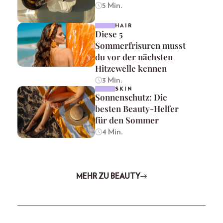
5 Min.
HAIR
Diese 5
Sommerfrisuren musst
du vor der nächsten
Hitzewelle kennen
3 Min.
SKIN
Sonnenschutz: Die
besten Beauty-Helfer
für den Sommer
4 Min.
MEHR ZU BEAUTY