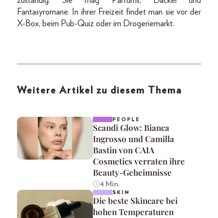
zuständig. Sie mag Parfums, Dackel und
Fantasyromane. In ihrer Freizeit findet man sie vor der
X-Box, beim Pub-Quiz oder im Drogeriemarkt.
Weitere Artikel zu diesem Thema
PEOPLE
Scandi Glow: Bianca
Ingrosso und Camilla
Bastin von CAIA
Cosmetics verraten ihre
Beauty-Geheimnisse
4 Min.
SKIN
Die beste Skincare bei
hohen Temperaturen