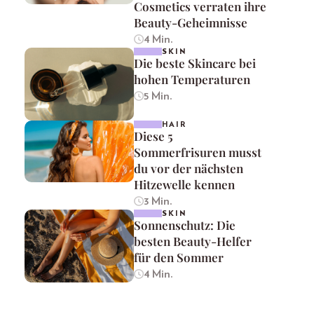
Cosmetics verraten ihre
Beauty-Geheimnisse
4 Min.
SKIN
Die beste Skincare bei
hohen Temperaturen
5 Min.
HAIR
Diese 5
Sommerfrisuren musst
du vor der nächsten
Hitzewelle kennen
3 Min.
SKIN
Sonnenschutz: Die
besten Beauty-Helfer
für den Sommer
4 Min.