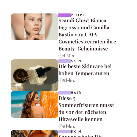
PEOPLE
Scandi Glow: Bianca
Ingrosso und Camilla
Bastin von CAIA
Cosmetics verraten ihre
Beauty-Geheimnisse
4 Min.
SKIN
Die beste Skincare bei
hohen Temperaturen
5 Min.
HAIR
Diese 5
Sommerfrisuren musst
du vor der nächsten
Hitzewelle kennen
3 Min.
SKIN
Sonnenschutz: Die