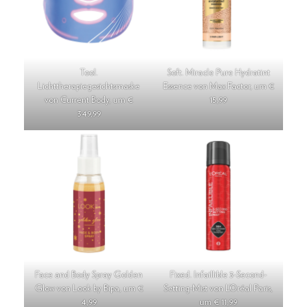
Tool.
Soft. Miracle Pure Hydratint
Lichttherapiegesichtsmaske
Essence von Max Factor, um €
von Current Body, um €
15,99
349,99
Face and Body Spray Golden
Fixed. Infaillible 3-Second-
Glow von Look by Bipa, um €
Setting-Mist von L’Oréal Paris,
4,99
um € 11,99