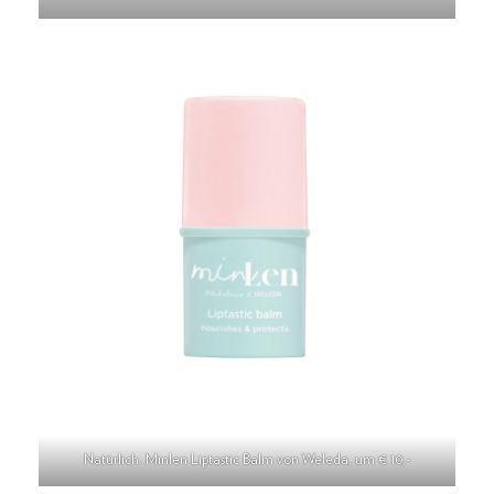
Natürlich. Minlen Liptastic Balm von Weleda, um € 10,-