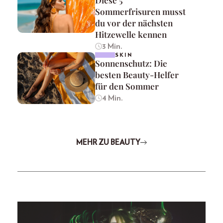
Sommerfrisuren musst
du vor der nächsten
Hitzewelle kennen
3 Min.
SKIN
Sonnenschutz: Die
besten Beauty-Helfer
für den Sommer
4 Min.
MEHR ZU BEAUTY