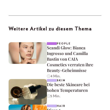
Weitere Artikel zu diesem Thema
PEOPLE
Scandi Glow: Bianca
Ingrosso und Camilla
Bastin von CAIA
Cosmetics verraten ihre
Beauty-Geheimnisse
4 Min.
SKIN
Die beste Skincare bei
hohen Temperaturen
5 Min.
HAIR
Diese 5