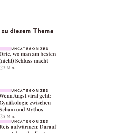
l zu diesem Thema
UNCATEGORIZED
Orte, wo man am besten
(nicht) Schluss macht
3 Min.
UNCATEGORIZED
Wenn Angst viral geht:
Gynäkologie zwischen
Scham und Mythos
8 Min.
UNCATEGORIZED
Reis aufwärmen: Darauf