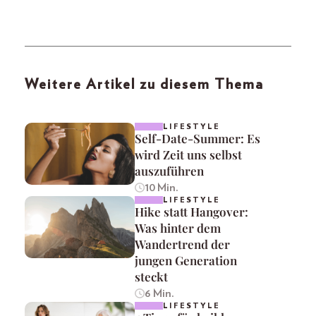
Weitere Artikel zu diesem Thema
LIFESTYLE
Self-Date-Summer: Es
wird Zeit uns selbst
auszuführen
10 Min.
LIFESTYLE
Hike statt Hangover:
Was hinter dem
Wandertrend der
jungen Generation
steckt
6 Min.
LIFESTYLE