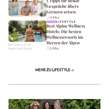
5 Tipps für heikle
Gespräche übers
Grenzen setzen
4 Min.
LIFESTYLE
Best Alpine Wellness
Hotels: Die besten
Wellnessresorts im
Herzen der Alpen
ENTGELTLICHE
3 Min.
EINSCHALTUNG
MEHR ZU LIFESTYLE