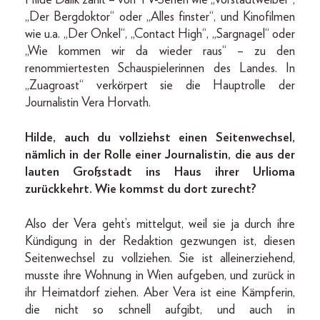
Hilde Dalik zählt – von TV-Serien wie „Vorstadtweiber“,
„Der Bergdoktor“ oder „Alles finster“, und Kinofilmen
wie u.a. „Der Onkel“, „Contact High“, „Sargnagel“ oder
„Wie kommen wir da wieder raus“ – zu den
renommiertesten Schauspielerinnen des Landes. In
„Zuagroast“ verkörpert sie die Hauptrolle der
Journalistin Vera Horvath.
Hilde, auch du vollziehst einen Seitenwechsel,
nämlich in der Rolle einer Journalistin, die aus der
lauten Großstadt ins Haus ihrer Urlioma
zurückkehrt. Wie kommst du dort zurecht?
Also der Vera geht’s mittelgut, weil sie ja durch ihre
Kündigung in der Redaktion gezwungen ist, diesen
Seitenwechsel zu vollziehen. Sie ist alleinerziehend,
musste ihre Wohnung in Wien aufgeben, und zurück in
ihr Heimatdorf ziehen. Aber Vera ist eine Kämpferin,
die nicht so schnell aufgibt, und auch in