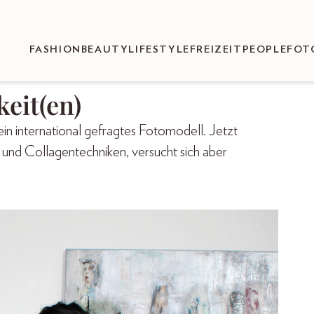
FASHION
BEAUTY
LIFESTYLE
FREIZEIT
PEOPLE
FOT
keit(en)
ein international gefragtes Fotomodell. Jetzt
ei und Collagentechniken, versucht sich aber