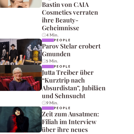
Bastin von CAIA
Cosmetics verraten
ihre Beauty-
Geheimnisse
4 Min.
PEOPLE
Parov Stelar erobert
Gmunden
5 Min.
PEOPLE
Jutta Treiber über
“Kurztrip nach
Absurdistan”, Jubiläen
und Sehnsucht
9 Min.
PEOPLE
Zeit zum Ausatmen:
Filiah im Interview
über ihre neues