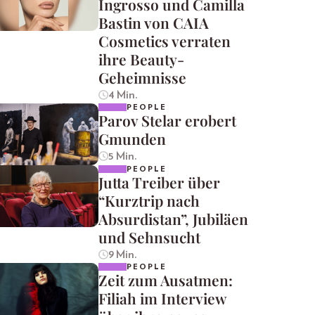
Ingrosso und Camilla
Bastin von CAIA
Cosmetics verraten
ihre Beauty-
Geheimnisse
4 Min.
PEOPLE
Parov Stelar erobert
Gmunden
5 Min.
PEOPLE
Jutta Treiber über
“Kurztrip nach
Absurdistan”, Jubiläen
und Sehnsucht
9 Min.
PEOPLE
Zeit zum Ausatmen:
Filiah im Interview