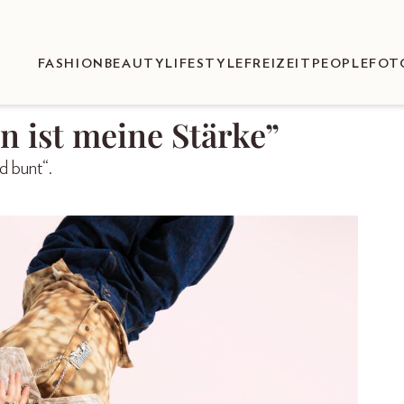
FASHION
BEAUTY
LIFESTYLE
FREIZEIT
PEOPLE
FOT
n ist meine Stärke”
nd bunt“.