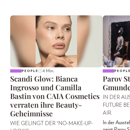
4 Min.
PEOPLE
PEOPL
Scandi Glow: Bianca
Parov St
Ingrosso und Camilla
Gmund
Bastin von CAIA Cosmetics
IN DER AU
verraten ihre Beauty-
FUTURE BE
Geheimnisse
AIR.
In der Ausste
WIE GELINGT DER "NO-MAKE-UP-
zeigt Parov St