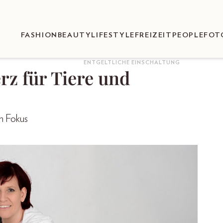
FASHION
BEAUTY
LIFESTYLE
FREIZEIT
PEOPLE
FOT
ENTGELTLICHE EINSCHALTUNG
rz für Tiere und
m Fokus