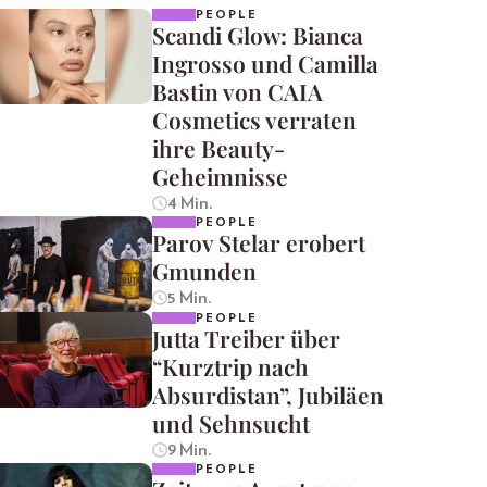
PEOPLE
Scandi Glow: Bianca
Ingrosso und Camilla
Bastin von CAIA
Cosmetics verraten
ihre Beauty-
Geheimnisse
4 Min.
PEOPLE
Parov Stelar erobert
Gmunden
5 Min.
PEOPLE
Jutta Treiber über
“Kurztrip nach
Absurdistan”, Jubiläen
und Sehnsucht
9 Min.
PEOPLE