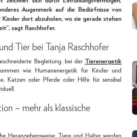
it zeichnet sich durch Einfühlungsvermögen,
onderes Augenmerk auf die Bedürfnisse von
nd Kinder dort abzuholen, wo sie gerade stehen
it“, sagt Raschhofer.
 und Tier
bei Tanja Raschhofer
eschneiderte Begleitung, bei der
Tierenergetik
kommen wie Humanenergetik für Kinder und
, Katzen oder Pferde oder Hilfe für sensibel
iduell.
on – mehr als klassische
liche Herangehensweise: Tiere und Halter werden