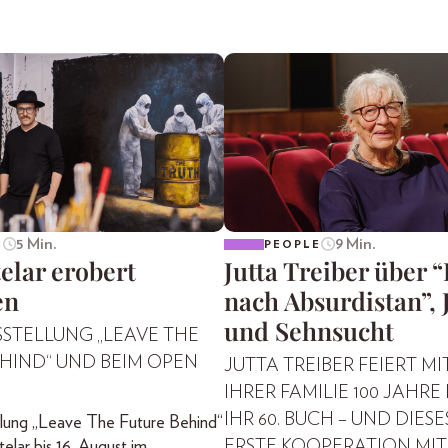
5 Min.
9 Min.
E
PEOPLE
elar erobert
Jutta Treiber über 
en
nach Absurdistan”, 
und Sehnsucht
SSTELLUNG „LEAVE THE
HIND“ UND BEIM OPEN
JUTTA TREIBER FEIERT MI
IHRER FAMILIE 100 JAHRE
IHR 60. BUCH – UND DIESES
llung „Leave The Future Behind“
elar bis 16. August im
ERSTE KOOPERATION MIT