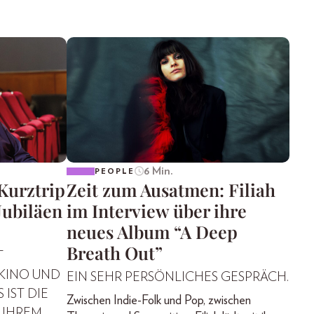
6 Min.
PEOPLE
“Kurztrip
Zeit zum Ausatmen: Filiah
Jubiläen
im Interview über ihre
neues Album “A Deep
Breath Out”
T
 KINO UND
EIN SEHR PERSÖNLICHES GESPRÄCH.
 IST DIE
Zwischen Indie-Folk und Pop, zwischen
 IHREM