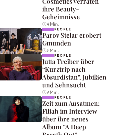
Cosmetics verraten
ihre Beauty-
Geheimnisse
4 Min.
PEOPLE
Parov Stelar erobert
Gmunden
5 Min.
PEOPLE
Jutta Treiber über
“Kurztrip nach
Absurdistan”, Jubiläen
und Sehnsucht
9 Min.
PEOPLE
Zeit zum Ausatmen:
Filiah im Interview
über ihre neues
Album “A Deep
Breath Out”