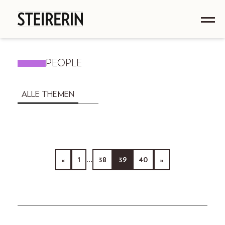
PEOPLE
ALLE THEMEN
«
1
…
38
39
40
»