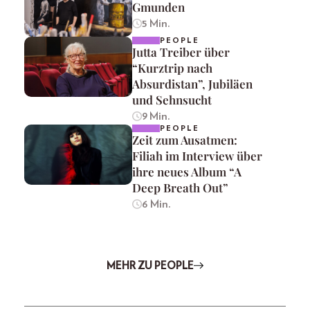
Gmunden
5 Min.
PEOPLE
Jutta Treiber über
“Kurztrip nach
Absurdistan”, Jubiläen
und Sehnsucht
9 Min.
PEOPLE
Zeit zum Ausatmen:
Filiah im Interview über
ihre neues Album “A
Deep Breath Out”
6 Min.
MEHR ZU PEOPLE