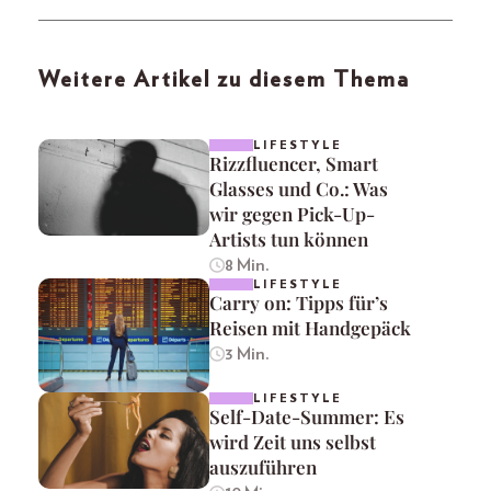
Weitere Artikel zu diesem Thema
LIFESTYLE
Rizzfluencer, Smart
Glasses und Co.: Was
wir gegen Pick-Up-
Artists tun können
8 Min.
LIFESTYLE
Carry on: Tipps für’s
Reisen mit Handgepäck
3 Min.
LIFESTYLE
Self-Date-Summer: Es
wird Zeit uns selbst
auszuführen